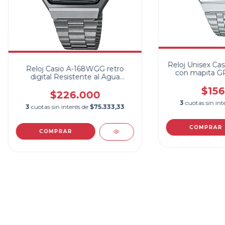
Reloj Unisex Cas
Reloj Casio A-168WGG retro
con mapita G
digital Resistente al Agua
Iluminator
$156
$226.000
3
cuotas sin int
3
cuotas sin interés de
$75.333,33