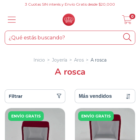
3 Cuotas SIN interés y Envío Gratis desde $20,000
0
Inicio
>
Joyería
>
Aros
>
A rosca
A rosca
Filtrar
ENVÍO GRATIS
ENVÍO GRATIS