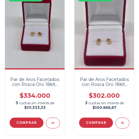
Par de Aros Facetados
Par de Aros Facetados
con Rosca Oro 18klts
con Rosca Oro 18klts
2do Tamaño
1er Tamaño
$334.000
$302.000
3
cuotas sin interés de
3
cuotas sin interés de
$111.333,33
$100.666,67