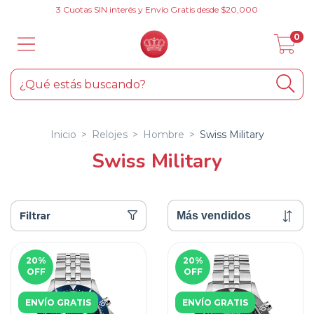
3 Cuotas SIN interés y Envío Gratis desde $20,000
0
Inicio
>
Relojes
>
Hombre
>
Swiss Military
Swiss Military
Filtrar
20
%
20
%
OFF
OFF
ENVÍO GRATIS
ENVÍO GRATIS