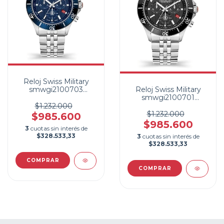
Reloj Swiss Military
smwgi2100703
Reloj Swiss Military
Hombre Acero
smwgi2100701
Cronometro
Hombre Acero
$1.232.000
Cronometro
$1.232.000
$985.600
$985.600
3
cuotas sin interés de
$328.533,33
3
cuotas sin interés de
$328.533,33