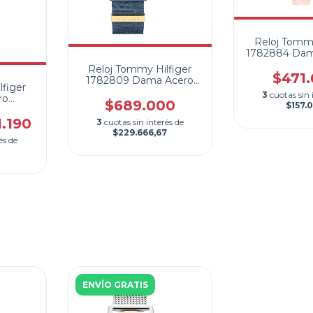
Reloj Tommy
1782884 Dam
Silicon
Reloj Tommy Hilfiger
$471
1782809 Dama Acero
figer
Azul Cronometro
3
cuotas sin 
ro
$689.000
$157.
ndario
1.190
3
cuotas sin interés de
$229.666,67
és de
ENVÍO GRATIS