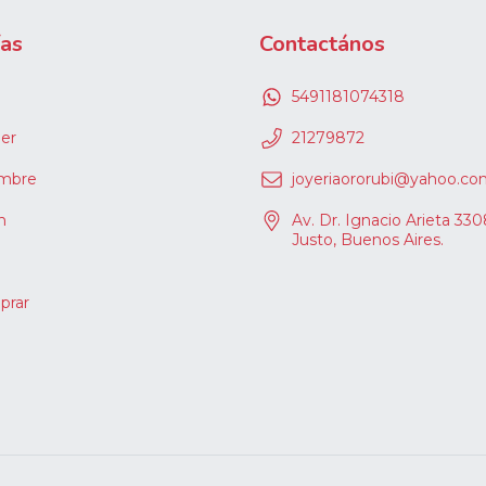
ías
Contactános
5491181074318
er
21279872
ombre
joyeriaororubi@yahoo.co
h
Av. Dr. Ignacio Arieta 330
Justo, Buenos Aires.
rar