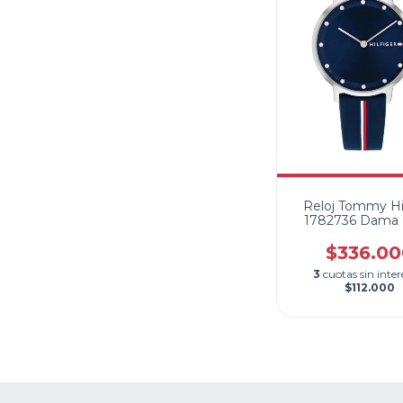
Reloj Tommy Hil
1782736 Dama 
Silicona
$336.00
3
cuotas sin inter
$112.000