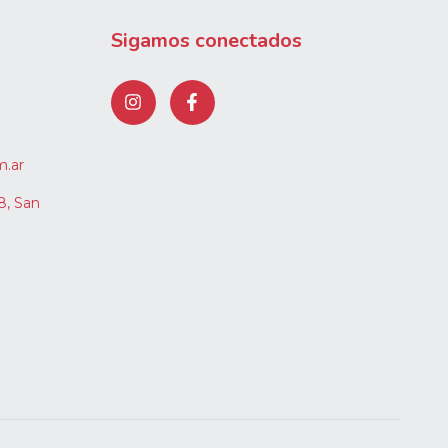
Sigamos conectados
m.ar
8, San