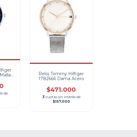
figer
Reloj Tommy Hilfiger
Malla
1782666 Dama Acero
0
$471.000
és de
3
cuotas sin interés de
$157.000