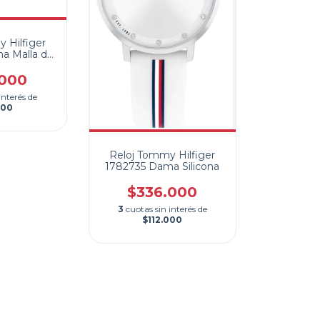
 Hilfiger
a Malla de
a 25mm
.000
interés de
000
Reloj Tommy Hilfiger
1782735 Dama Silicona
$336.000
3
cuotas sin interés de
$112.000