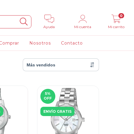
0
Ayuda
Mi cuenta
Mi carrito
Comprar
Nosotros
Contacto
5
%
OFF
S
ENVÍO GRATIS