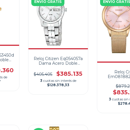
ENVÍO GRATIS
ENVÍO GRATI
053450d
Reloj Citizen Eq054057a
oble
Dama Acero Doble
Calendario WR 50 m
0.360
Reloj Ci
$385.135
$405.405
Em081882
és de
3
cuotas sin interés de
Acero Rose 
7
$128.378,33
$879.
$835
3
cuotas sin 
$278.