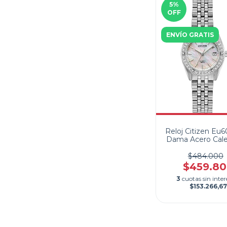
5
%
OFF
ENVÍO GRATIS
Reloj Citizen Eu
Dama Acero Cale
50 metros
$484.000
$459.8
3
cuotas sin inter
$153.266,67