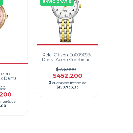
S
ENVÍO GRATIS
Reloj Citizen Eu609658a
Dama Acero Combinado
Calendario
$476.000
tizen
$452.200
x Dama
3
cuotas sin interés de
Eco Drive
$150.733,33
200
.200
interés de
400