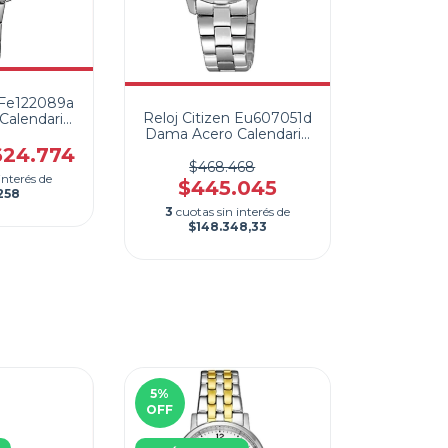
n Fe122089a
Reloj Citizen Eu607051d
Calendario
Dama Acero Calendario
ar
Quartz
624.774
$468.468
interés de
$445.045
258
3
cuotas sin interés de
$148.348,33
5
%
OFF