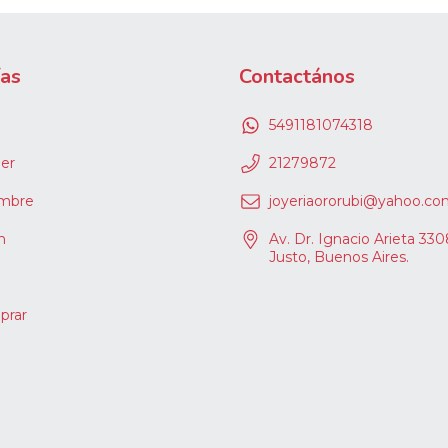
ías
Contactános
5491181074318
er
21279872
ombre
joyeriaororubi@yahoo.co
h
Av. Dr. Ignacio Arieta 330
Justo, Buenos Aires.
rar