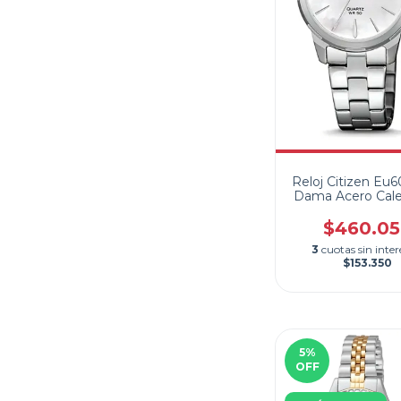
Reloj Citizen Eu
Dama Acero Cale
Quartz Wr 50 m
$460.0
3
cuotas sin inter
$153.350
5
%
OFF