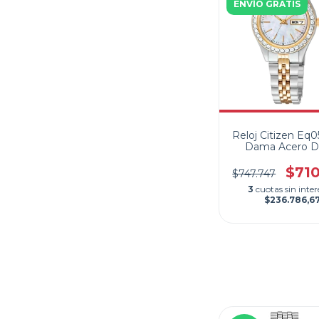
ENVÍO GRATIS
Reloj Citizen Eq
Dama Acero D
Calendario
$71
$747.747
3
cuotas sin inter
$236.786,6