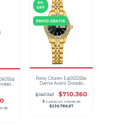
5
%
OFF
ENVÍO GRATIS
Reloj Citizen Eq053255e
606055d
Dama Acero Dorado
ndario
Doble Calendario
$710.360
$747.747
00
3
cuotas sin interés de
$236.786,67
és de