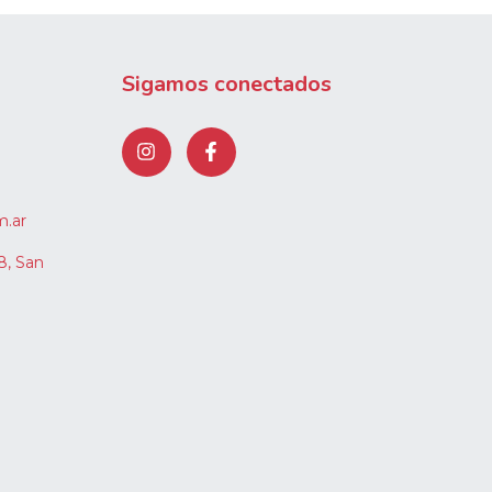
Sigamos conectados
m.ar
8, San