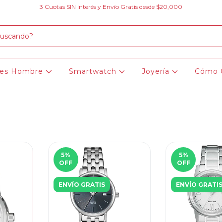
3 Cuotas SIN interés y Envío Gratis desde $20,000
jes Hombre
Smartwatch
Joyería
Cómo 
5
%
5
%
OFF
OFF
ENVÍO GRATIS
ENVÍO GRATI