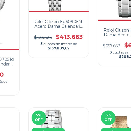
Reloj Citizen Eu609054h
Acero Dama Calendario
Reloj Citize
5 Atm
Dama Acero 
$413.663
$435.435
10 B
3
cuotas sin interés de
$
$657.657
$137.887,67
3
cuotas sin 
$208.
607051d
ndario
etros
50
és de
5
%
5
%
OFF
OFF